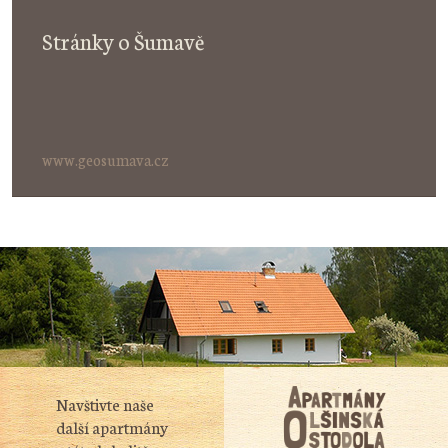
Stránky o Šumavě
www.geosumava.cz
Navštivte naše
další apartmány