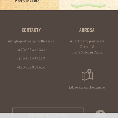
v této lokalitě
KONTAKTY
ADRESA
info@apartmanypodhrazi.cz
Apartmány pod hrází
Olšina 18
+420 603 476 347
382 26 Horní Planá
+420 606 476 117
+420 602 318 616
Jak se k nám dostanete
ON-LINE REZERVACE