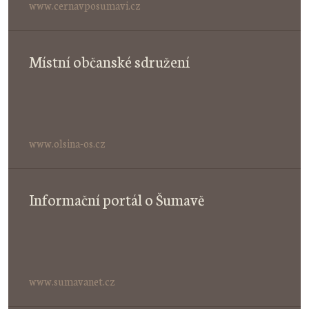
www.cernavposumavi.cz
Místní občanské sdružení
www.olsina-os.cz
Informační portál o Šumavě
www.sumavanet.cz