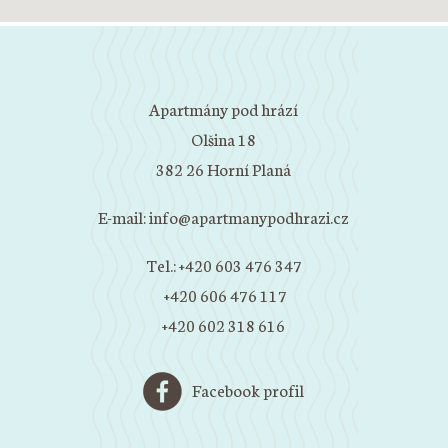
Apartmány pod hrází
Olšina 18
382 26 Horní Planá
E-mail:
info@apartmanypodhrazi.cz
Tel.: +420 603 476 347
+420 606 476 117
+420 602 318 616
Facebook profil