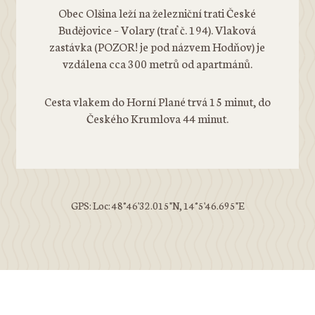
Obec Olšina leží na železniční trati České
Budějovice – Volary (trať č. 194). Vlaková
zastávka (POZOR! je pod názvem Hodňov) je
vzdálena cca 300 metrů od apartmánů.
Cesta vlakem do Horní Plané trvá 15 minut, do
Českého Krumlova 44 minut.
GPS: Loc: 48°46'32.015"N, 14°5'46.695"E