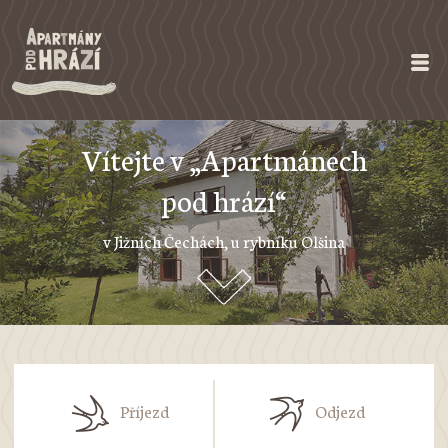
Vítejte v „Apartmánech
pod hrází“
v Jižních Čechách, u rybníku Olšina
Příjezd
Odjezd