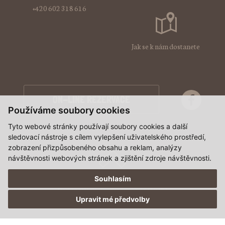
+420 602 318 616
Jak se k nám dostanete
ON-LINE REZERVACE
Používáme soubory cookies
Tyto webové stránky používají soubory cookies a další
sledovací nástroje s cílem vylepšení uživatelského prostředí,
zobrazení přizpůsobeného obsahu a reklam, analýzy
návštěvnosti webových stránek a zjištění zdroje návštěvnosti.
Souhlasím
Design artLab
,
Tvorba www S2 STUDIO
Upravit mé předvolby