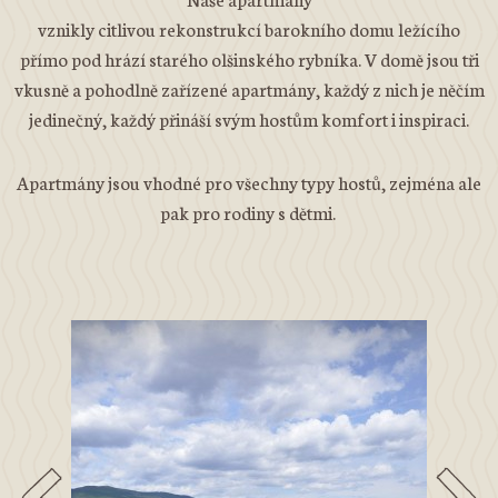
vznikly citlivou rekonstrukcí barokního domu ležícího
přímo pod hrází starého olšinského rybníka. V domě jsou tři
vkusně a pohodlně zařízené apartmány, každý z nich je něčím
jedinečný, každý přináší svým hostům komfort i inspiraci.
Apartmány jsou vhodné pro všechny typy hostů, zejména ale
pak pro rodiny s dětmi.