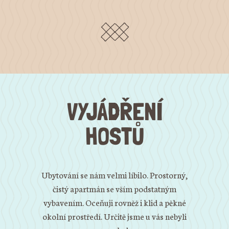
VYJÁDŘENÍ
HOSTŮ
Ubytování se nám velmi líbilo. Prostorný,
Děku
čistý apartmán se vším podstatným
příjemný
vybavením. Oceňuji rovněž i klid a pěkné
vybavené
okolní prostředí. Určitě jsme u vás nebyli
zahrado