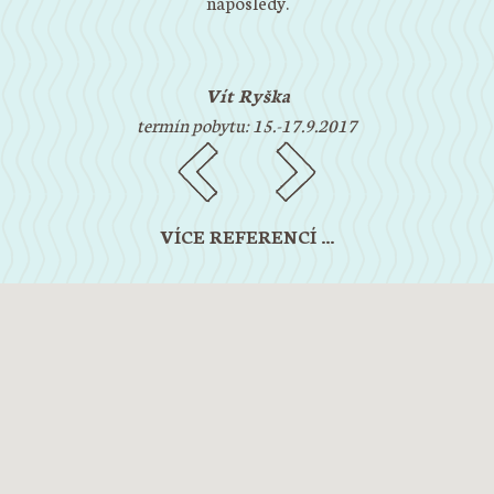
naposledy.
Rádi
Vít Ryška
te
termín pobytu: 15.-17.9.2017
VÍCE REFERENCÍ ...