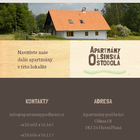
Navštivte naše
další apartmány
v této lokalitě
KONTAKTY
ADRESA
info@apartmanypodhrazi.cz
Apartmány pod hrází
Olšina 18
+420 603 476 347
382 26 Horní Planá
+420 606 476 117